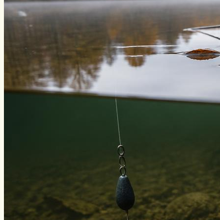
Виды ловли
Зимняя рыбалка
Нахлыст
Снаряжение
Эхолоты
Лодки и моторы
Узлы
Рецепты
Разное
Меню