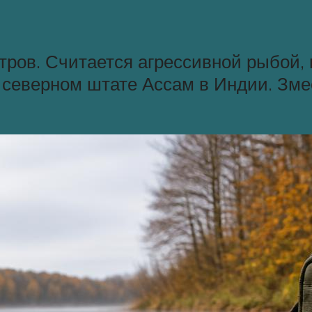
тров. Считается агрессивной рыбой, 
 северном штате Ассам в Индии. Змее