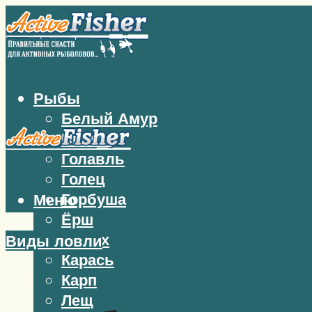
Рыбы
Белый Амур
Бычок
Голавль
Голец
Горбуша
Меню
Ёрш
Жерех
Виды ловли
Карась
Карп
Лещ