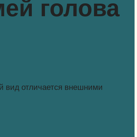
мей голова
й вид отличается внешними