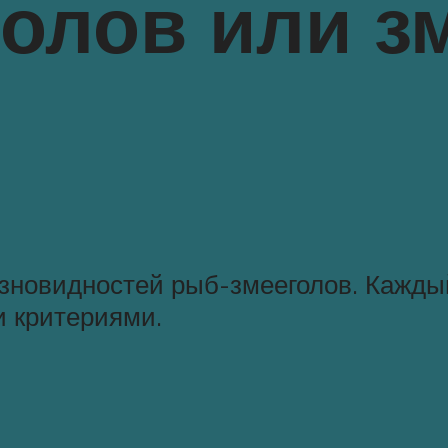
олов или з
азновидностей рыб-змееголов. Кажды
и критериями.