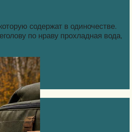
которую содержат в одиночестве.
голову по нраву прохладная вода,