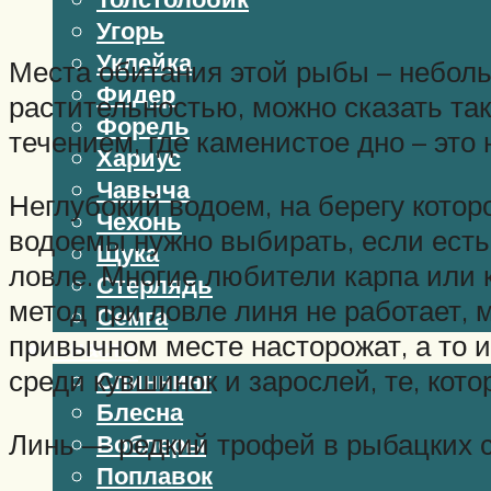
Угорь
Уклейка
Места обитания этой рыбы – неболь
Фидер
растительностью, можно сказать так
Форель
течением, где каменистое дно – это
Хариус
Чавыча
Неглубокий водоем, на берегу котор
Чехонь
водоемы нужно выбирать, если есть
Щука
ловле. Многие любители карпа или 
Стерлядь
метод при ловле линя не работает, 
Семга
привычном месте насторожат, а то и
Снасти
среди кувшинок и зарослей, те, ко
Спиннинг
Блесна
Линь — редкий трофей в рыбацких 
Воблеры
Поплавок