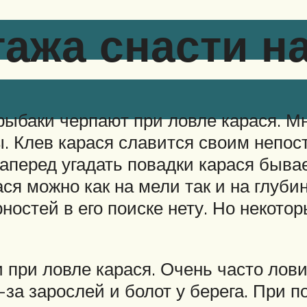
ажа снасти на
ыбаки черпают при ловле карася. Мн
. Клев карася славится своим непос
аперед угадать повадки карася быв
я можно как на мели так и на глубине
рностей в его поиске нету. Но некото
при ловле карася. Очень часто лови
за зарослей и болот у берега. При 