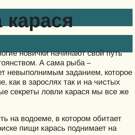
 карася
огие новички начинают свой путь
тоянством. А сама рыба –
ает невыполнимым заданием, которое
, как в зарослях так и на чистых
рые секреты ловли карася мы все же
ть на водоеме, в котором обитает
поиске пищи карась поднимает на