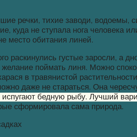
шие речки, тихие заводи, водоемы, 
ие, куда не ступала нога человека и
 не место обитания линей.
ого раскинулись густые заросли, а дн
 желание поймать линя. Можно спокой
карася в травянистой растительности
можно даже не стараться. Она черес
 испугают бедную рыбу. Лучший вари
торые сформировала сама природа.
садках