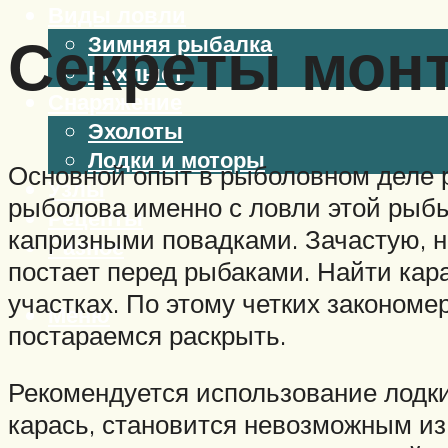
Виды ловли
Секреты монт
Зимняя рыбалка
Нахлыст
Снаряжение
Эхолоты
Лодки и моторы
Основной опыт в рыболовном деле р
Узлы
рыболова именно с ловли этой рыбы
Рецепты
капризными повадками. Зачастую, н
Разное
постает перед рыбаками. Найти карас
участках. По этому четких закономе
Меню
постараемся раскрыть.
Рекомендуется использование лодки 
карась, становится невозможным из-