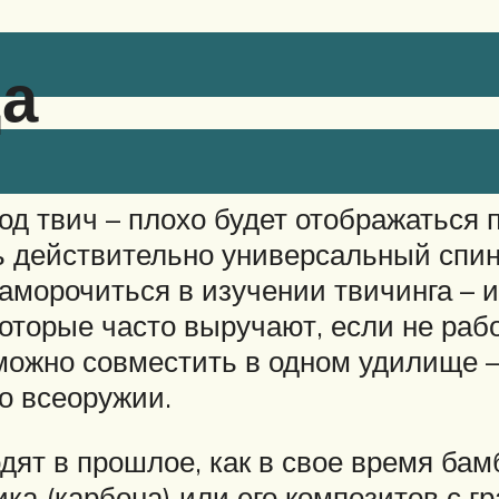
а
д твич – плохо будет отображаться п
ть действительно универсальный спин
аморочиться в изучении твичинга – 
которые часто выручают, если не ра
ожно совместить в одном удилище – 
о всеоружии.
ят в прошлое, как в свое время бам
ика (карбона) или его композитов с г