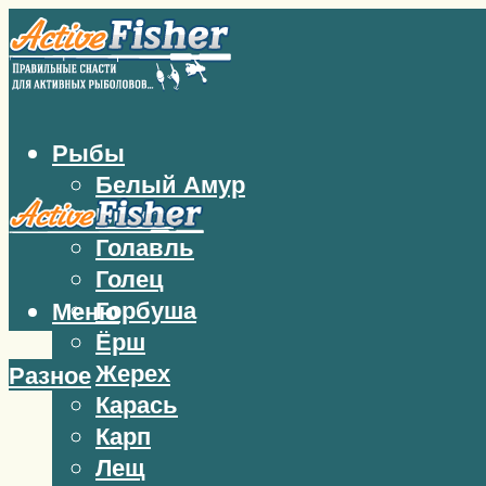
Рыбы
Белый Амур
Бычок
Голавль
Голец
Горбуша
Меню
Ёрш
Жерех
Разное
Карась
Карп
Лещ