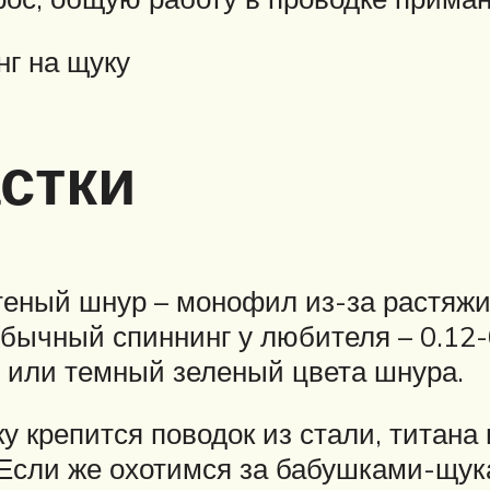
нг на щуку
стки
еный шнур – монофил из-за растяжим
бычный спиннинг у любителя – 0.12-
 или темный зеленый цвета шнура.
у крепится поводок из стали, титана
Если же охотимся за бабушками-щука