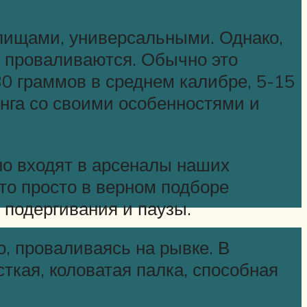
лищами, универсальными. Однако,
, проваливаются. Обычно это
30 граммов в среднем калибре, 5-15
инга со своими особенностями и
но входят в арсеналы наших
-то просто в верном подборе
 подергивания и паузы.
, проваливаясь на рывке. В
сткая, коловатая палка, способная