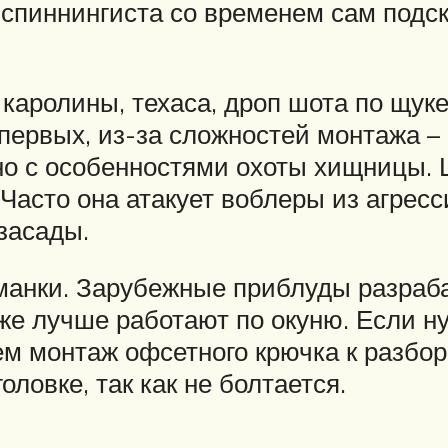
спиннингиста со временем сам подск
 каролины, техаса, дроп шота по щук
первых, из-за сложностей монтажа – 
ано с особенностями охоты хищницы. 
асто она атакует воблеры из агресси
 засады.
иманки. Зарубежные приблуды разраб
акже лучше работают по окуню. Если н
уем монтаж офсетного крючка к разбо
ловке, так как не болтается.