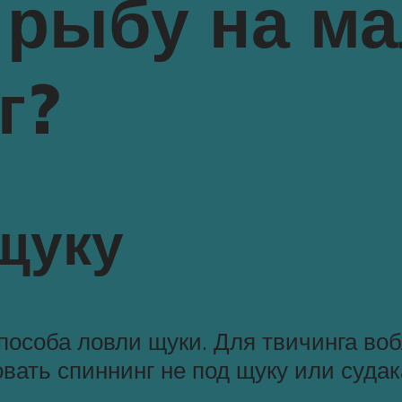
 рыбу на м
г?
щуку
способа ловли щуки. Для твичинга во
ать спиннинг не под щуку или судака,