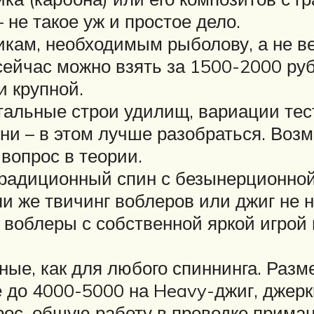
не такое уж и простое дело.
икам, необходимым рыболову, а не в
сейчас можно взять за 1500-2000 руб
и крупной.
стальные строи удилищ, вариации тес
ни – в этом лучше разобраться. Воз
вопрос в теории.
радиционный спин с безынерционной 
и же твичинг воблеров или джиг не н
 воблеры с собственной яркой игрой 
ные, как для любого спиннинга. Раз
е до 4000-5000 на Heavy-джиг, джерк
рос, общую работу в проводке приман