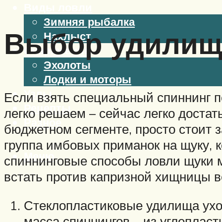
Виды ловли
Зимняя рыбалка
Выбор удилищ
Нахлыст
Снаряжение
Эхолоты
Лодки и моторы
Узлы
Если взять специальный спиннинг по
Рецепты
легко решаем – сейчас легко доста
Разное
бюджетном сегменте, просто стоит з
группа имбовых приманок на щуку, 
Меню
спиннинговые способы ловли щуки м
встать против капризной хищницы в
Стеклопластиковые удилища уход
масса спиннингов – из углепласт