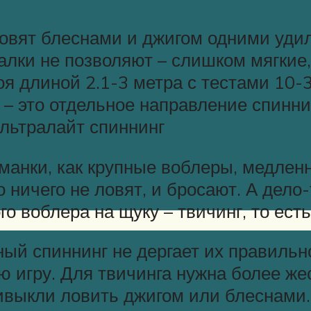
вят блеснами и джигом одними уди
алки не позволяют – слишком мягкие
я длиной 2.1-3 метра с тестами 10-
т – это отдельное направление спинн
ультралайт спиннинг
манки, как крупные воблеры, медлен
 ничего не ловят, и бросают. А дело
о воблера на щуку – твичинг, то есть
ый спиннинг не дергает их правильно
ю игру. Для твичинга нужна более же
ивыкли ловить джигом или блеснами.