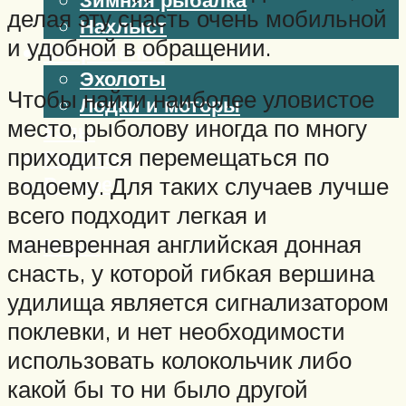
делая эту снасть очень мобильной
Нахлыст
и удобной в обращении.
Снаряжение
Эхолоты
Чтобы найти наиболее уловистое
Лодки и моторы
место, рыболову иногда по многу
Узлы
приходится перемещаться по
Рецепты
Разное
водоему. Для таких случаев лучше
всего подходит легкая и
маневренная английская донная
Меню
снасть, у которой гибкая вершина
удилища является сигнализатором
поклевки, и нет необходимости
использовать колокольчик либо
какой бы то ни было другой