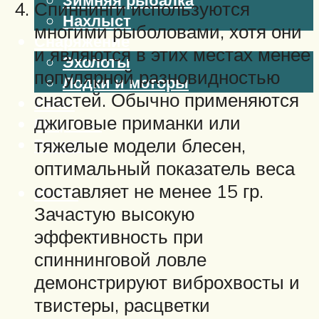
Спиннинги используются
Нахлыст
многими рыболовами, хотя они
Снаряжение
и являются в этих местах менее
Эхолоты
популярной разновидностью
Лодки и моторы
снастей. Обычно применяются
Узлы
джиговые приманки или
Рецепты
тяжелые модели блесен,
Разное
оптимальный показатель веса
составляет не менее 15 гр.
Меню
Зачастую высокую
эффективность при
спиннинговой ловле
демонстрируют виброхвосты и
твистеры, расцветки