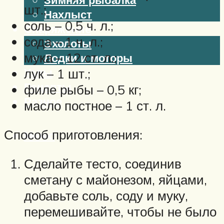
шт.;
Нахлыст
соль – 0,5 ч. л.;
Снаряжение
сода – 1 ч. л.;
Эхолоты
мука – 12 ст. л.;
Лодки и моторы
Узлы
лук – 1 шт.;
Рецепты
филе рыбы – 0,5 кг;
Разное
масло постное – 1 ст. л.
Способ приготовления:
Меню
Сделайте тесто, соединив
сметану с майонезом, яйцами,
добавьте соль, соду и муку,
перемешивайте, чтобы не было