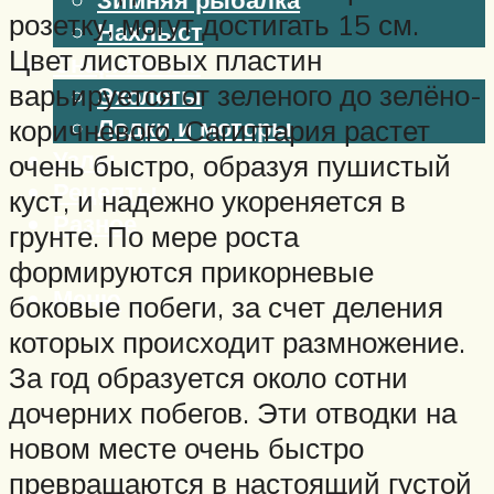
розетку, могут достигать 15 см.
Нахлыст
Цвет листовых пластин
Снаряжение
варьируется от зеленого до зелёно-
Эхолоты
Лодки и моторы
коричневого. Сагиттария растет
Узлы
очень быстро, образуя пушистый
Рецепты
куст, и надежно укореняется в
Разное
грунте. По мере роста
формируются прикорневые
Меню
боковые побеги, за счет деления
которых происходит размножение.
За год образуется около сотни
дочерних побегов. Эти отводки на
новом месте очень быстро
превращаются в настоящий густой