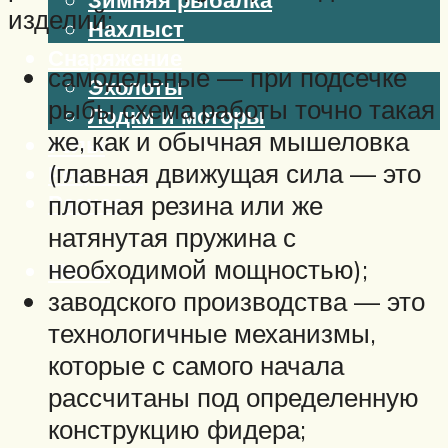
изделий:
Нахлыст
Снаряжение
самодельные — при подсечке
Эхолоты
рыбы схема работы точно такая
Лодки и моторы
же, как и обычная мышеловка
Узлы
(главная движущая сила — это
Рецепты
Разное
плотная резина или же
натянутая пружина с
необходимой мощностью);
Меню
заводского производства — это
технологичные механизмы,
которые с самого начала
рассчитаны под определенную
конструкцию фидера;