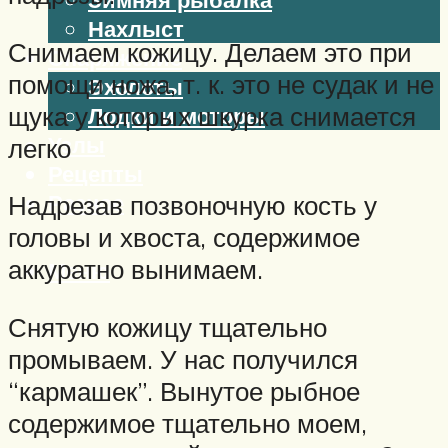
Нахлыст
Снимаем кожицу. Делаем это при
Снаряжение
помощи ножа, т. к. это не судак и не
Эхолоты
щука у которых шкурка снимается
Лодки и моторы
Узлы
легко
Рецепты
Разное
Надрезав позвоночную кость у
головы и хвоста, содержимое
аккуратно вынимаем.
Меню
Снятую кожицу тщательно
промываем. У нас получился
“кармашек”. Вынутое рыбное
содержимое тщательно моем,