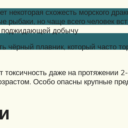
т некоторая схожесть морского драко
е рыбаки, но чаще всего человек вст
 и поджидающей добычу
ь чёрный плавник, который часто тор
т токсичность даже на протяжении 2-
озрастом. Особо опасны крупные пре
и