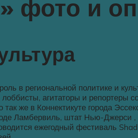
» фото и о
ультура
оль в региональной политике и культ
лоббисты, агитаторы и репортеры со
о так же в Коннектикуте города Эссе
оде Ламбервиль, штат Нью-Джерси , 
роводится ежегодный фестиваль Shad.
ей .