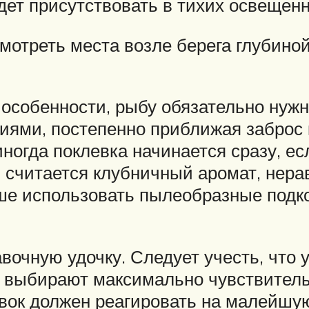
ет присутствовать в тихих освещенны
отреть места возле берега глубиной 
 особенности, рыбу обязательно нуж
ми, постепенно приближая заброс к
иногда поклевка начинается сразу, е
 считается клубничный аромат, нер
ше использовать пылеобразные подк
вочную удочку. Следует учесть, что
 выбирают максимально чувствительн
ок должен реагировать на малейшую