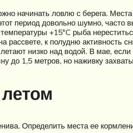
можно начинать ловлю с берега. Мест
 этот период довольно шумно, часто в
т температуры +15°C рыба нереститьс
на рассвете, к полудню активность сн
 летают низко над водой. В мае, есл
ну до 1,5 метров, но наживку захваты
 летом
нива. Определить места ее кормлени