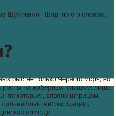
в Шуйлкилл . Шад, по его словам,
н?
ных рыб не только Чёрного моря, но
выросты на жаберных крышках лишь
ы, по которым, словно шприцом,
т сильнейшую интоксикацию,
ицинской помощи.