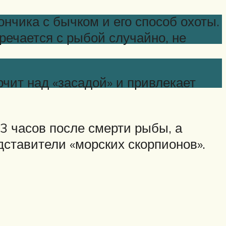
нчика с бычком и его способ охоты.
речается с рыбой случайно, не
чит над «засадой» и привлекает
3 часов после смерти рыбы, а
дставители «морских скорпионов».