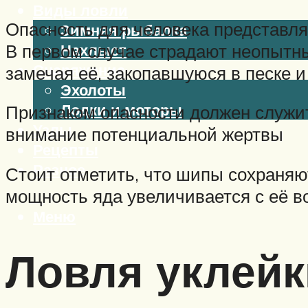
Виды ловли
Опасность для человека представляе
Зимняя рыбалка
В первом случае страдают неопытны
Нахлыст
Снаряжение
замечая её, закопавшуюся в песке
Эхолоты
Лодки и моторы
Признаком опасности должен служит
Узлы
внимание потенциальной жертвы
Рецепты
Разное
Стоит отметить, что шипы сохраняю
мощность яда увеличивается с её в
Меню
Ловля уклейк