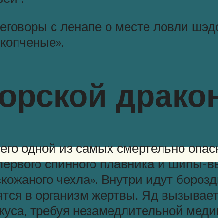
еговоры с ленапе о месте ловли шэдо
копченые».
орской драко
его одной из самых смертельно опас
 первого спинного плавника и шипы-
кожаного чехла». Внутри идут борозд
ятся в организм жертвы. Яд вызывае
куса, требуя незамедлительной мед