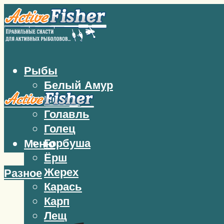
Рыбы
Белый Амур
Бычок
Голавль
Голец
Горбуша
Меню
Ёрш
Жерех
Разное
Карась
Карп
Лещ