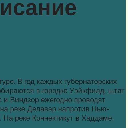
писание
уре. В год каждых губернаторских
бираются в городке Уэйкфилд, штат
кс и Виндзор ежегодно проводят
на реке Делавэр напротив Нью-
 На реке Коннектикут в Хаддаме,