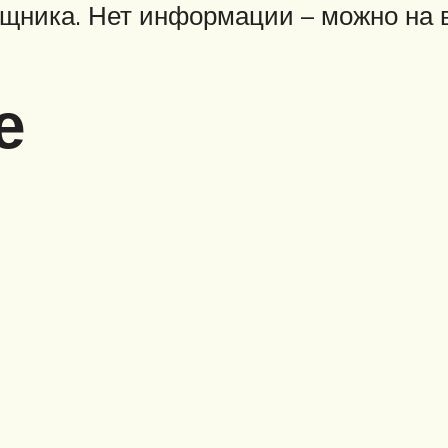
щника. Нет информации – можно на в
е