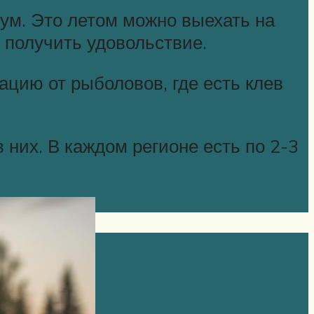
бум. Это летом можно выехать на
 получить удовольствие.
цию от рыболовов, где есть клев
 них. В каждом регионе есть по 2-3