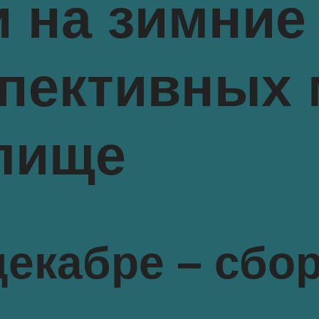
 на зимние
пективных 
лище
декабре – сб