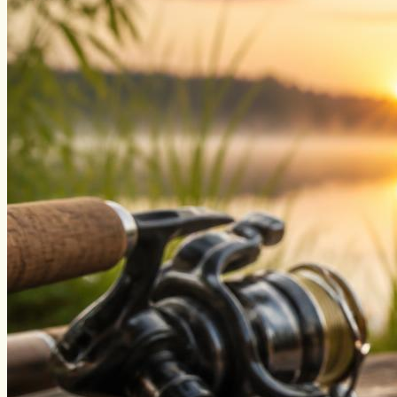
Виды ловли
Зимняя рыбалка
Нахлыст
Снаряжение
Эхолоты
Лодки и моторы
Узлы
Рецепты
Разное
Меню