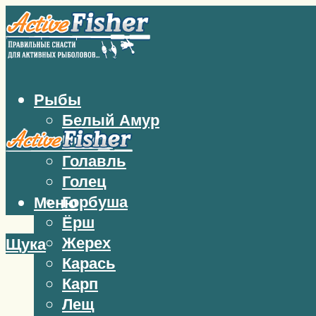
Рыбы
Белый Амур
Бычок
Голавль
Голец
Горбуша
Меню
Ёрш
Жерех
Щука
Карась
Карп
Лещ