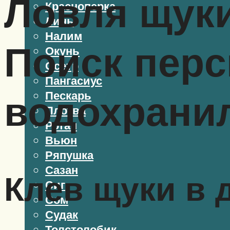
Ловля щуки
Красноперка
Линь
Налим
Поиск перс
Окунь
Осетр
Пангасиус
водохрани
Пескарь
Плотва
Ротан
Вьюн
Ряпушка
Сазан
Клев щуки в 
Сиг
Сом
Судак
Толстолобик