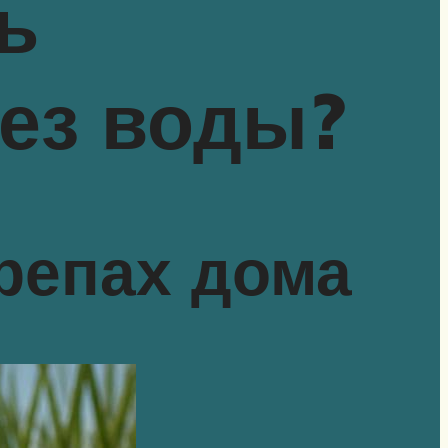
ь
без воды?
репах дома