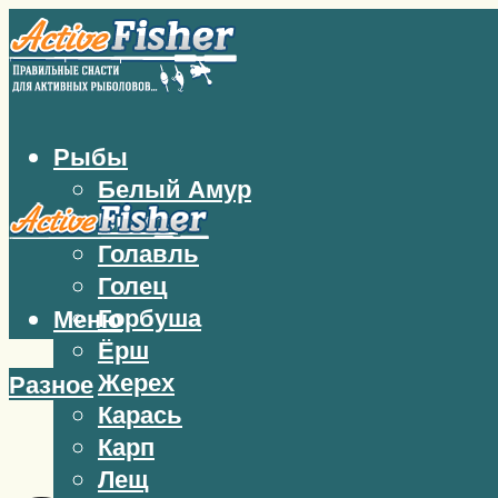
Рыбы
Белый Амур
Бычок
Голавль
Голец
Горбуша
Меню
Ёрш
Жерех
Разное
Карась
Карп
Лещ