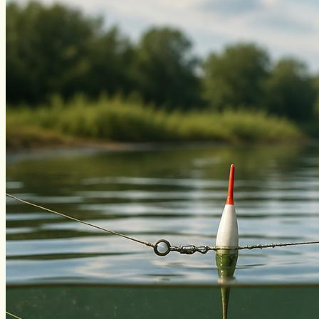
Угорь
Уклейка
Фидер
Форель
Хариус
Чавыча
Чехонь
Щука
Стерлядь
Семга
Снасти
Спиннинг
Блесна
Воблеры
Поплавок