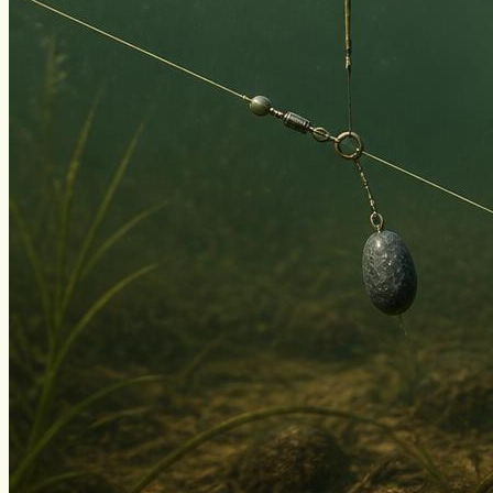
Виды ловли
Зимняя рыбалка
Нахлыст
Снаряжение
Эхолоты
Лодки и моторы
Узлы
Рецепты
Разное
Меню