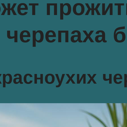
ожет прожит
 черепаха 
расноухих че