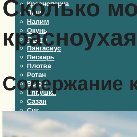
Сколько м
Красноперка
Линь
Налим
красноухая
Окунь
Осетр
Пангасиус
Пескарь
Плотва
Ротан
Содержание к
Вьюн
Ряпушка
Сазан
Сиг
Сом
Судак
Толстолобик