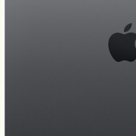
Нахлыст
Снаряжение
Эхолоты
Лодки и моторы
Узлы
Рецепты
Разное
Меню