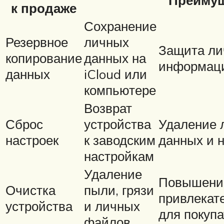
Преиму
к продаже
Сохранение
Резервное
личных
Защита ли
копирование
данных на
информац
данных
iCloud или
компьютере
Возврат
Сброс
устройства
Удаление 
настроек
к заводским
данных и 
настройкам
Удаление
Повышени
Очистка
пыли, грязи
привлекат
устройства
и личных
для покуп
файлов