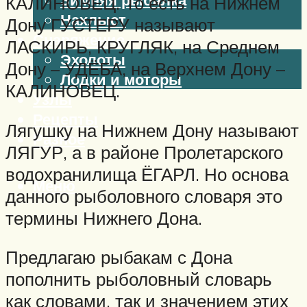
КАЛИНОВЕЦ. То есть на Нижнем
Нахлыст
Дону ГУСТЕРУ называют
Снаряжение
ЛАСКИРЬ, КРУГЛЯК, на Среднем
Эхолоты
Дону – УДЁБА, на Верхнем Дону –
Лодки и моторы
КАЛИНОВЕЦ.
Узлы
Рецепты
Лягушку на Нижнем Дону называют
Разное
ЛЯГУР, а в районе Пролетарского
водохранилища ЁГАРЛ. Но основа
Меню
данного рыболовного словаря это
термины Нижнего Дона.
Предлагаю рыбакам с Дона
пополнить рыболовный словарь
как словами, так и значением этих