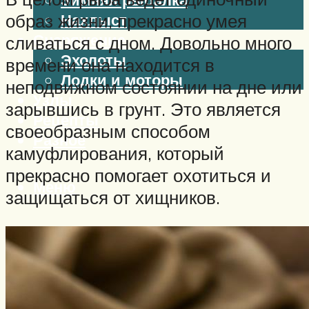
образ жизни, прекрасно умея
Нахлыст
Снаряжение
сливаться с дном. Довольно много
Эхолоты
времени она находится в
Лодки и моторы
неподвижном состоянии на дне или
Узлы
зарывшись в грунт. Это является
Рецепты
своеобразным способом
Разное
камуфлирования, который
прекрасно помогает охотиться и
Меню
защищаться от хищников.