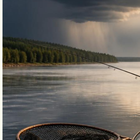
Нахлыст
Снаряжение
Эхолоты
Лодки и моторы
Узлы
Рецепты
Разное
Меню