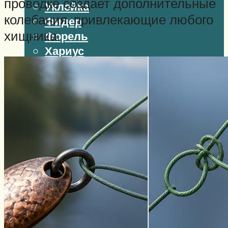
проводке создает дополнительные
Уклейка
колебания, привлекающие любого
Фидер
хищника.
Форель
Хариус
Чавыча
Чехонь
Щука
Стерлядь
Семга
Снасти
Спиннинг
Блесна
Воблеры
Поплавок
Виды ловли
Зимняя рыбалка