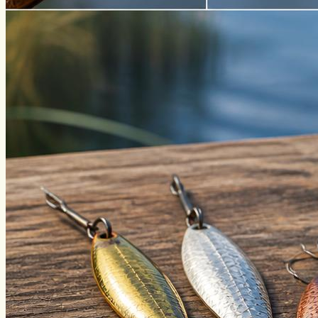
Нахлыст
Снаряжение
Эхолоты
Лодки и моторы
Узлы
Рецепты
Разное
Меню