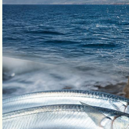
Нахлыст
Снаряжение
Эхолоты
Лодки и моторы
Узлы
Рецепты
Разное
Меню