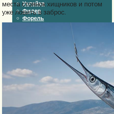
Уклейка
места стоянок хищников и потом
Фидер
уже ловить в заброс.
Форель
Хариус
Чавыча
Чехонь
Щука
Стерлядь
Семга
Снасти
Спиннинг
Блесна
Воблеры
Поплавок
Виды ловли
Зимняя рыбалка