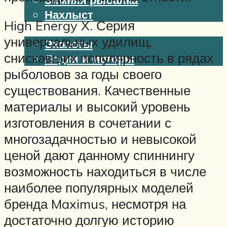
Нахлыст
High Energy X. Серия
Снаряжение
универсальных удилищ,
Эхолоты
снискавших популярность в рядах
Лодки и моторы
Узлы
рыболовов за годы своего
Рецепты
существования. Качественные
Разное
материалы и высокий уровень
изготовления в сочетании с
Меню
многозадачностью и невысокой
ценой дают данному спиннингу
возможность находиться в числе
наиболее популярных моделей
бренда Maximus, несмотря на
достаточно долгую историю