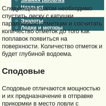
Нахлыст
Следующим шагом необходимо
Снаряжение
спустить леску с катушки
Эхолоты
параллельно отметкам и сосчитать
Лодки и моторы
количество отметок до того как
Узлы
поплавок появиться на
Рецепты
поверхности. Количество отметок и
Разное
будет глубиной водоема.
Меню
Сподовые
Сподовые отличаются мощностью
и их предназначение в отправке
прикормки в место ловли с