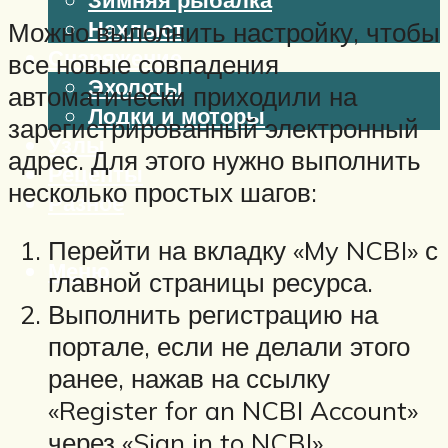
Нахлыст
Можно выполнить настройку, чтобы
Снаряжение
все новые совпадения
Эхолоты
автоматически приходили на
Лодки и моторы
зарегистрированный электронный
Узлы
адрес. Для этого нужно выполнить
Рецепты
несколько простых шагов:
Разное
Перейти на вкладку «My NCBI» с
Меню
главной страницы ресурса.
Выполнить регистрацию на
портале, если не делали этого
ранее, нажав на ссылку
«Register for an NCBI Account»
через «Sign in to NCBI».