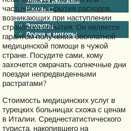
частичного покрытия расходов,
Нахлыст
Снаряжение
возникающих при наступлении
Эхолоты
страхового события. Он является
Лодки и моторы
гарантом получения бесплатной
Узлы
медицинской помощи в чужой
Рецепты
стране. Посудите сами, кому
Разное
захочется омрачать солнечные дни
поездки непредвиденными
Меню
растратами?
Стоимость медицинских услуг в
турецких больницах схожа с ценам
в Италии. Среднестатистического
туриста, накопившего на