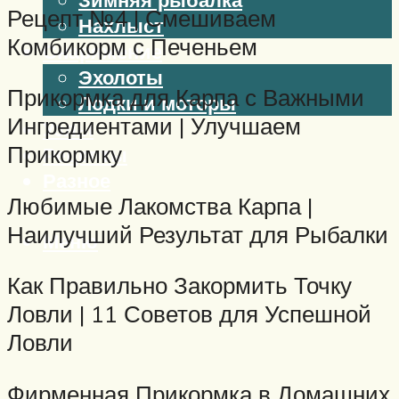
Рецепт №4 | Смешиваем
Нахлыст
Комбикорм с Печеньем
Снаряжение
Эхолоты
Прикормка для Карпа с Важными
Лодки и моторы
Ингредиентами | Улучшаем
Узлы
Прикормку
Рецепты
Разное
Любимые Лакомства Карпа |
Наилучший Результат для Рыбалки
Меню
Как Правильно Закормить Точку
Ловли | 11 Советов для Успешной
Ловли
Фирменная Прикормка в Домашних