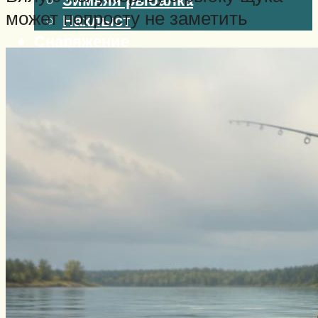
может попросту не заметить
Нахлыст
Снаряжение
Эхолоты
Лодки и моторы
Узлы
Рецепты
Разное
Меню