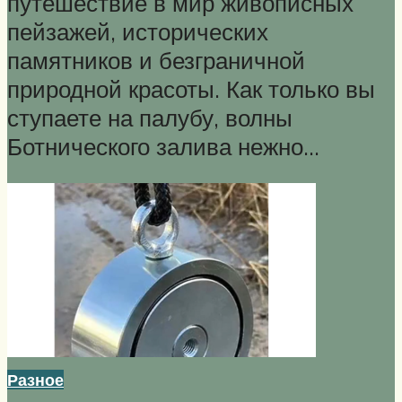
путешествие в мир живописных
пейзажей, исторических
памятников и безграничной
природной красоты. Как только вы
ступаете на палубу, волны
Ботнического залива нежно...
Разное