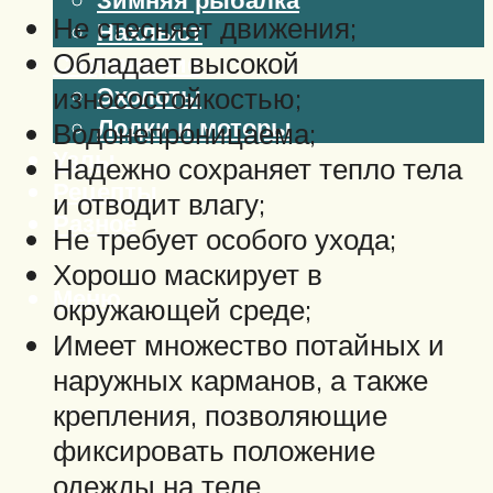
Не стесняет движения;
Нахлыст
Обладает высокой
Снаряжение
Эхолоты
износостойкостью;
Лодки и моторы
Водонепроницаема;
Узлы
Надежно сохраняет тепло тела
Рецепты
и отводит влагу;
Разное
Не требует особого ухода;
Хорошо маскирует в
Меню
окружающей среде;
Имеет множество потайных и
наружных карманов, а также
крепления, позволяющие
фиксировать положение
одежды на теле.