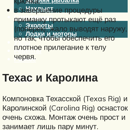
крючка;
Нахлыст
в завершение процедуры
Снаряжение
приманку протыкают ещё раз
Эхолоты
(поперек), жало выводят наружу,
Лодки и моторы
но так, чтобы обеспечить его
Узлы
плотное прилегание к телу
Рецепты
червя.
Разное
Техас и Каролина
Меню
Компоновка Техасской (Texas Rig) и
Каролинской (Carolina Rig) оснасток
очень схожа. Монтаж очень прост и
занимает лишь пару минут.