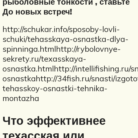
рыболовные тонкости
, ставьте
До новых встреч!
http://schukar.info/sposoby-lovli-
schuki/tehasskaya-osnastka-dlya-
spinninga.htmlhttp://rybolovnye-
sekrety.ru/texasskaya-
osnastka.htmlhttp://intellifishing.ru/
osnastkahttp://34fish.ru/snasti/izgoto
tehasskoy-osnastki-tehnika-
montazha
Что эффективнее
техасская или