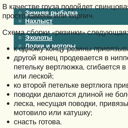
Виды ловли
В качестве груза подойдет свинцов
Зимняя рыбалка
просто камень или кирпич.
Нахлыст
Снаряжение
Схема сборки «резинки» следующая
Эхолоты
Лодки и моторы
к одному концу резины привязыва
Узлы
другой конец продевается в нипп
Рецепты
петельку вертлюжка, сгибается в
Разное
или леской;
ко второй петельке вертлюга при
Меню
поводки делаются длиной не боле
леска, несущая поводки, привязы
мотовило или катушку;
снасть готова.