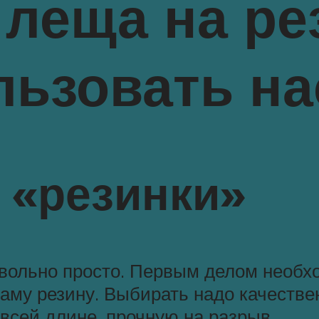
 леща на ре
льзовать н
 «резинки»
овольно просто. Первым делом необх
аму резину. Выбирать надо качестве
всей длине, прочную на разрыв.