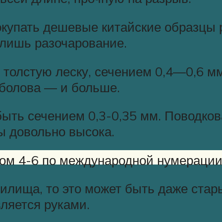
покупать дешевые китайские образцы
 лишь разочарование.
 толстую леску, сечением 0,4—0,6 м
ыболова — и больше.
быть сечением 0,3-0,35 мм. Поводков
ы довольно высока.
ром 4-6 по международной нумерации
илища, то это может быть даже стар
ляется руками.