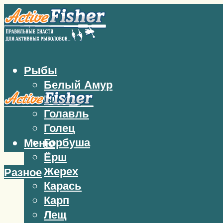
Рыбы
Белый Амур
Бычок
Голавль
Голец
Горбуша
Меню
Ёрш
Жерех
Разное
Карась
Карп
Лещ