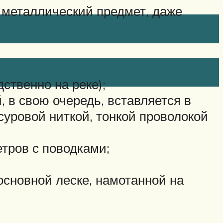
й металлический предмет, даже
ственно на реке);
, в свою очередь, вставляется в
суровой ниткой, тонкой проволокой
етров с поводками;
основной леске, намотанной на