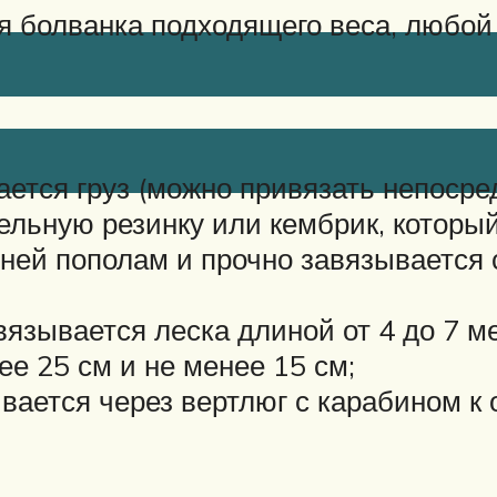
ая болванка подходящего веса, любо
:
ется груз (можно привязать непосред
ельную резинку или кембрик, который
 ней пополам и прочно завязывается 
вязывается леска длиной от 4 до 7 м
е 25 см и не менее 15 см;
вается через вертлюг с карабином к 