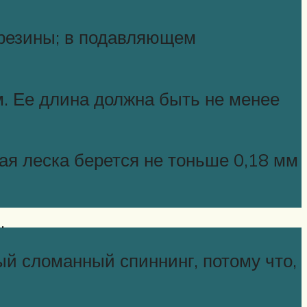
 резины; в подавляющем
м. Ее длина должна быть не менее
ая леска берется не тоньше 0,18 мм
.
ый сломанный спиннинг, потому что,