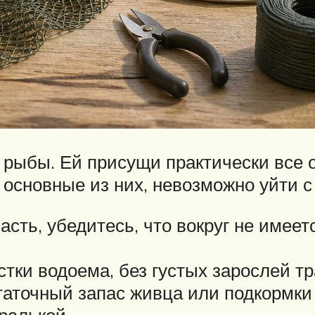
 рыбы. Ей присущи практически все 
я основные из них, невозможно уйти с
асть, убедитесь, что вокруг не имее
тки водоема, без густых зарослей тр
таточный запас живца или подкормки
ралькой.