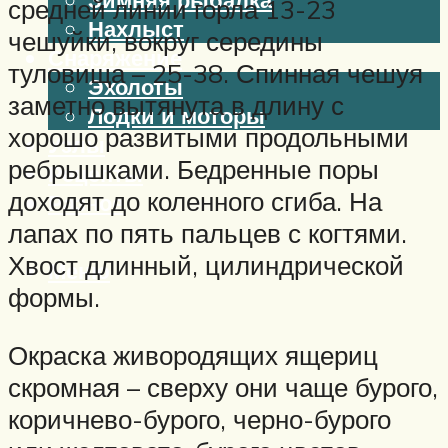
средней линии горла 13-23
Нахлыст
чешуйки, вокруг середины
Снаряжение
туловища – 25-38. Спинная чешуя
Эхолоты
заметно вытянута в длину с
Лодки и моторы
хорошо развитыми продольными
Узлы
ребрышками. Бедренные поры
Рецепты
доходят до коленного сгиба. На
Разное
лапах по пять пальцев с когтями.
Хвост длинный, цилиндрической
Меню
формы.
Окраска живородящих ящериц
скромная – сверху они чаще бурого,
коричнево-бурого, черно-бурого