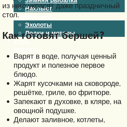
из него украсят даже праздничный
Нахлыст
стол.
Снаряжение
Эхолоты
Лодки и моторы
Как готовят бершей?
Узлы
Рецепты
Варят в воде, получая ценный
Разное
продукт и полезное первое
блюдо.
Меню
Жарят кусочками на сковороде,
решётке, гриле, во фритюре.
Запекают в духовке, в кляре, на
овощной подушке.
Делают заливное, котлеты,