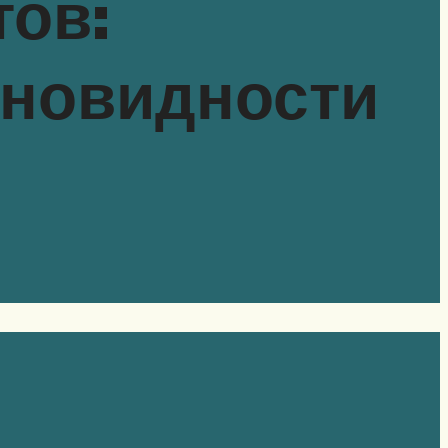
ов:
новидности