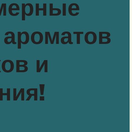
мерные
 ароматов
ов и
ния!