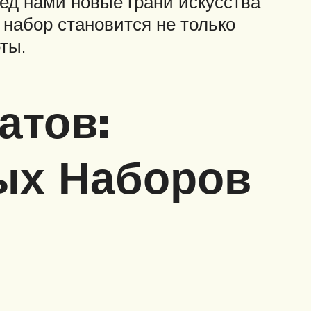
ред нами новые грани искусства
 набор становится не только
ты.
атов:
ых Наборов