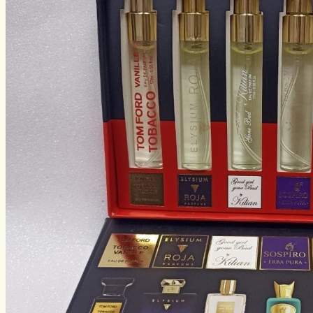
Виды ловли
Зимняя рыбалка
Нахлыст
Снаряжение
Эхолоты
Лодки и моторы
Узлы
Рецепты
Разное
Меню