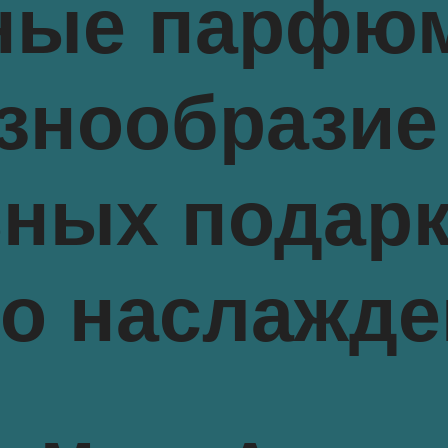
ные парфю
знообразие
ных подарк
о наслажде