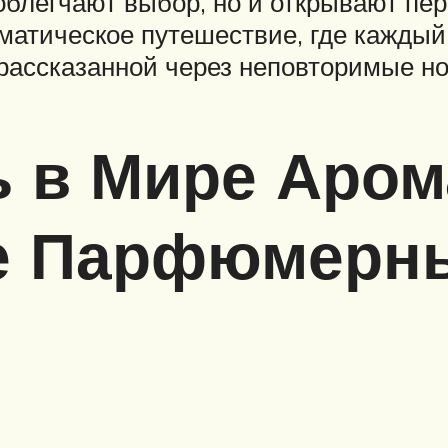
облегчают выбор, но и открывают пе
матическое путешествие, где каждый
 рассказанной через неповторимые но
 в Мире Аром
е Парфюмерн