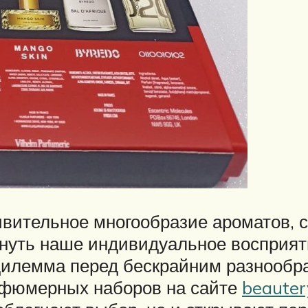
ительное многообразие ароматов, с
уть наше индивидуальное восприятие
илемма перед бескрайним разнообра
рфюмерных наборов на сайте
beauter