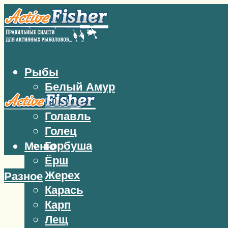
Рыбы
Белый Амур
Бычок
Голавль
Голец
Горбуша
Меню
Ёрш
Жерех
Разное
Карась
Карп
Лещ