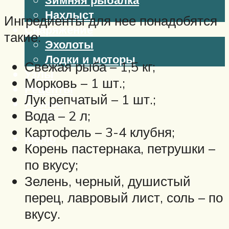
Нахлыст
Ингредиенты для нее понадобятся
Снаряжение
такие:
Эхолоты
Лодки и моторы
Свежая рыба – 1,5 кг;
Узлы
Морковь – 1 шт.;
Рецепты
Лук репчатый – 1 шт.;
Разное
Вода – 2 л;
Картофель – 3-4 клубня;
Меню
Корень пастернака, петрушки –
по вкусу;
Зелень, черный, душистый
перец, лавровый лист, соль – по
вкусу.