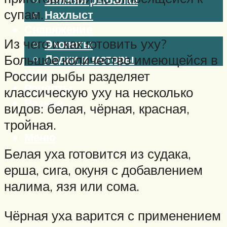
супам.
Нахлыст
Снаряжение
Из чего и как готовить уху?
Эхолоты
Лодки и моторы
Большое количество имеющейся в
Узлы
России рыбы разделяет
Рецепты
классическую уху на несколько
Разное
видов: белая, чёрная, красная,
тройная.
Меню
Белая уха готовится из судака,
ерша, сига, окуня с добавлением
налима, язя или сома.
Чёрная уха варится с применением