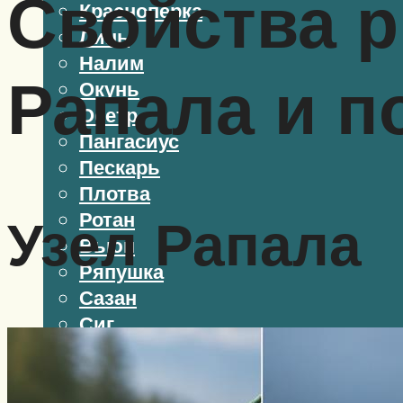
Свойства 
Красноперка
Линь
Налим
Рапала и п
Окунь
Осетр
Пангасиус
Пескарь
Плотва
Ротан
Узел Рапала
Вьюн
Ряпушка
Сазан
Сиг
Сом
Судак
Толстолобик