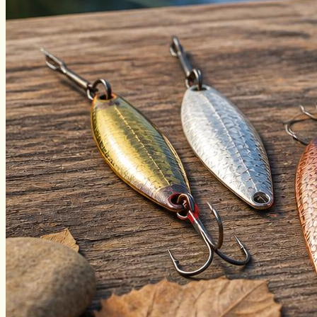
Виды ловли
Зимняя рыбалка
Нахлыст
Снаряжение
Эхолоты
Лодки и моторы
Узлы
Рецепты
Разное
Меню