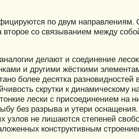
ицируются по двум направлениям. О
 а второе со связыванием между соб
 аналогии делают и соединение лесо
нками и другими жёсткими элемента
тано более десятка разновидностей 
йчивость скрутки к динамическому 
тонкие лески с присоединением на н
ыбу без разрыва и утери оснащения
ых узлов не лишаются степеней своб
заложенных конструктивным строение