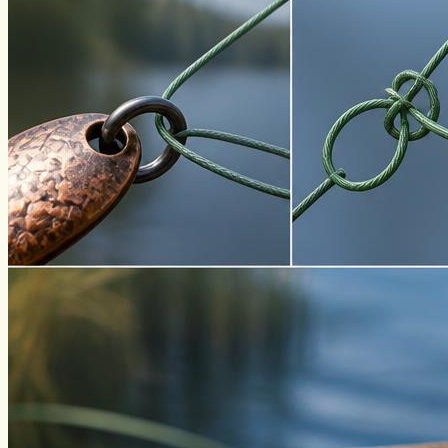
Угорь
Уклейка
Фидер
Форель
Хариус
Чавыча
Чехонь
Щука
Стерлядь
Семга
Снасти
Спиннинг
Блесна
Воблеры
Поплавок