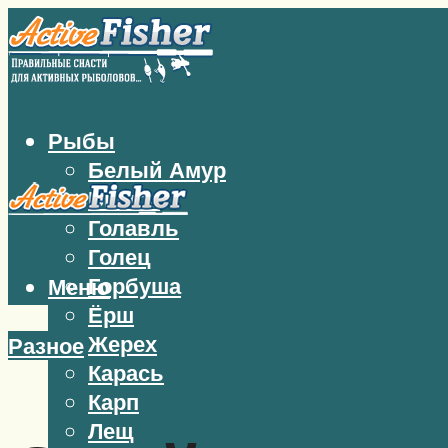
Рыбы
Белый Амур
Бычок
Голавль
Голец
Горбуша
Меню
Ёрш
Жерех
Разное
Карась
Карп
Лещ