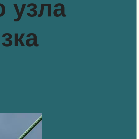
 узла
зка