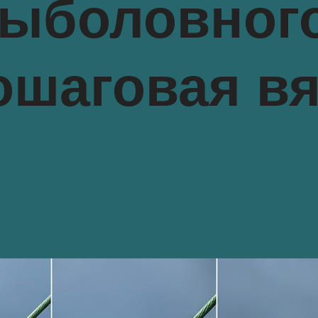
рыболовного
ошаговая вя