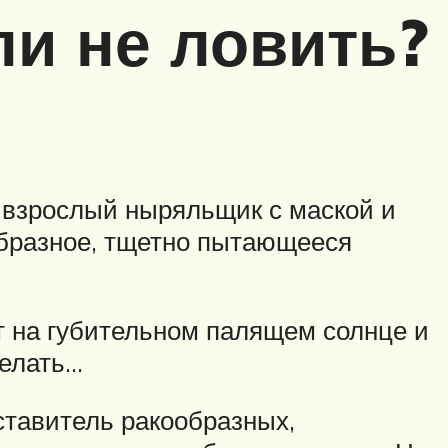
ли не ловить?
 взрослый ныряльщик с маской и
образное, тщетно пытающееся
т на губительном палящем солнце и
делать…
ставитель ракообразных,