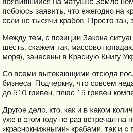
появившийся на матушке Земле немн
побоюсь заявить, что ежегодно на 
если не тысячи крабов. Просто так,
Между тем, с позиции Закона ситуац
шесть, скажем так, массово попадаю
моря), занесены в Красную Книгу Ук
Со всеми вытекающими отсюда после
бизнеса. Подчеркну, что совсем нед
до 510 гривен, плюс 15 гривен комп
Другое дело, кто, как и в каком к
уже в этом году не раз встречал на
«краснокнижными» крабами, так и с