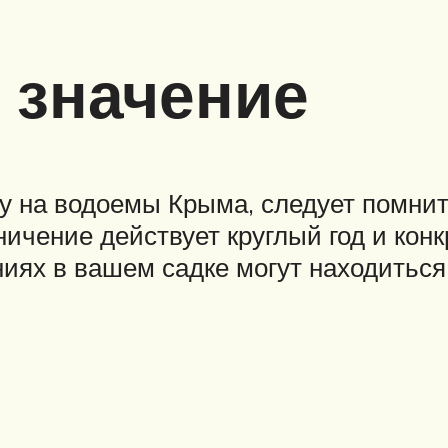
 значение
лку на водоемы Крыма, следует помни
ичение действует круглый год и кон
ниях в вашем садке могут находитьс