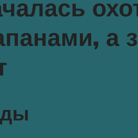
чалась охот
апанами, а з
т
иды