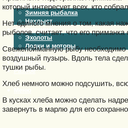
Виды ловли
который интересует всех, кто собра
Зимняя рыбалка
Нахлыст
Нет единого мнения о том, какая н
Снаряжение
рыболов, считает, что его приманка
Эхолоты
Лодки и моторы
Свежепойманную рыбу необходимо р
Узлы
воздушный пузырь. Вдоль тела сдел
Рецепты
тушки рыбы.
Разное
Хлеб немного можно подсушить, всю
Меню
В кусках хлеба можно сделать надре
завернуть в марлю для его сохранно