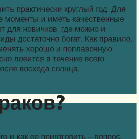
ить практически круглый год. Для
ые моменты и иметь качественные
 для новичков, где можно и
иды достаточно богат. Как правило,
именять хорошо и поплавочную
сно ловится в течение всего
осле восхода солнца.
раков?
о и как ее приготовить – вопрос,