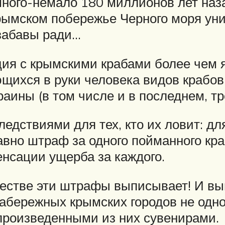
ого-немало 180 миллионов лет назад
крымском побережье Черного моря ун
 забавы ради…
ия с крымскими крабами более чем яс
щихся в руки человека видов крабов
раины (в том числе и в последнем, тр
дствиями для тех, кто их ловит: дл
авно штраф за одного пойманного кра
енсации ущерба за каждого.
оличестве эти штрафы выписывает! И 
 набережных крымских городов не одн
 произведенными из них сувенирами.