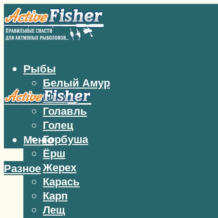
Рыбы
Белый Амур
Бычок
Голавль
Голец
Горбуша
Меню
Ёрш
Жерех
Разное
Карась
Карп
Лещ