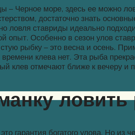
 – Черное море, здесь ее можно лов
стерством, достаточно знать основн
о ловля ставриды идеально подходит
й опыт. Особенно в сезон улов ставр
стую рыбку – это весна и осень. Пр
 времени клева нет. Эта рыба прекра
ый клев отмечают ближе к вечеру и п
манку ловить 
о гарантия богатого улова. Но из чег