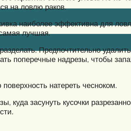
лся на ловлю раков.
аживка наиболее эффективна для лов
 самая лучшая.
азделать. Предпочтительно удалить
ать поперечные надрезы, чтобы зап
 поверхность натереть чесноком.
зы, куда засунуть кусочки разрезанн
сти.