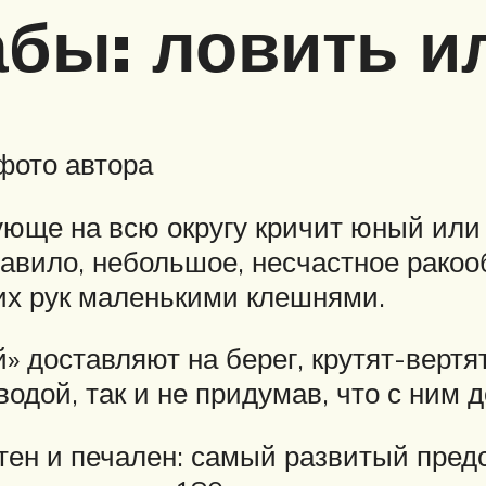
бы: ловить и
фото автора
ующе на всю округу кричит юный или
правило, небольшое, несчастное рако
их рук маленькими клешнями.
» доставляют на берег, крутят-вертя
водой, так и не придумав, что с ним 
стен и печален: самый развитый пред