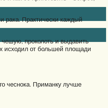
ли рака. Практически каждый
 чешую, проколоть и выдавить
ах исходил от большей площади
ого чеснока. Приманку лучше