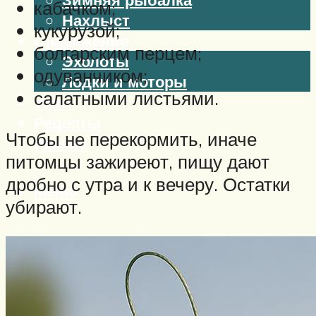
кабачком;
Нахлыст
кукурузой;
Снаряжение
болгарским перцем;
Эхолоты
одуванчиком;
Лодки и моторы
салатными листьями.
Узлы
Рецепты
Чтобы не перекормить, иначе
Разное
питомцы зажиреют, пищу дают
дробно с утра и к вечеру. Остатки
Меню
убирают.