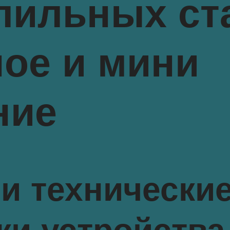
лильных ст
ое и мини
ние
и технически
ки устройства