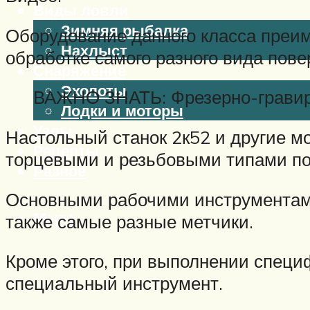
Виды ловли
Зимняя рыбалка
Оборудование данного класса преим
Нахлыст
обработке самого разного вида пове
Снаряжение
Эхолоты
ВАЖНО ЗНАТЬ: Фрезерно-гравир
Лодки и моторы
Узлы
Настольный станок 2к52 и другие мо
Рецепты
торцевыми и резьбовыми типами по
Разное
Основными рабочими инструментами 
Меню
также самые разные метчики.
Кроме этого, при выполнении специ
специальный инструмент.