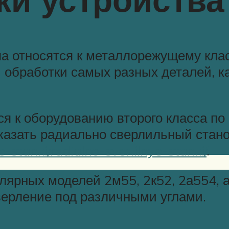
а относятся к металлорежущему кла
обработки самых разных деталей, как
ся к оборудованию второго класса по
казать радиально сверлильный стано
e-stanki/radialno-sverlilnye-stanki/
.
лярных моделей 2м55, 2к52, 2а554, 
верление под различными углами.