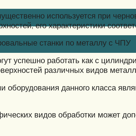
ущественно используется при чернов
рхностей, его характеристики соотве
овальные станки по металлу с ЧПУ
гут успешно работать как с цилиндри
верхностей различных видов металл
оборудования данного класса являют
фических видов обработки может доп