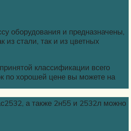
ссу оборудования и предназначены,
 из стали, так и из цветных
 принятой классификации всего
к по хорошей цене вы можете на
ас2532, а также 2н55 и 2532л можно