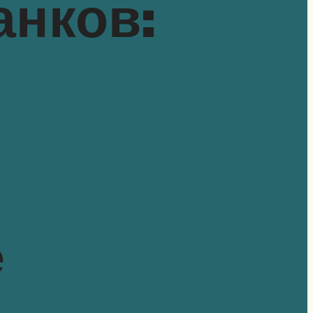
анков:
е