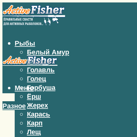
Рыбы
Белый Амур
Бычок
Голавль
Голец
Горбуша
Меню
Ёрш
Жерех
Разное
Карась
Карп
Лещ