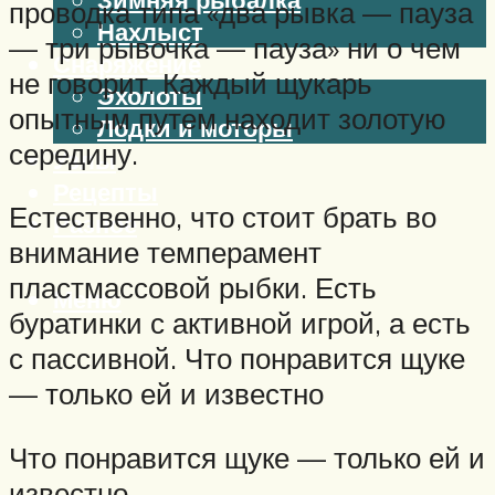
проводка типа «два рывка — пауза
Нахлыст
— три рывочка — пауза» ни о чем
Снаряжение
не говорит. Каждый щукарь
Эхолоты
опытным путем находит золотую
Лодки и моторы
середину.
Узлы
Рецепты
Естественно, что стоит брать во
Разное
внимание темперамент
пластмассовой рыбки. Есть
Меню
буратинки с активной игрой, а есть
с пассивной. Что понравится щуке
— только ей и известно
Что понравится щуке — только ей и
известно.