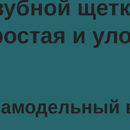
зубной щет
ростая и ул
самодельный 