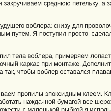
 и закручиваем среднюю петельку, а
удущего воблера: снизу для проволо
ым путем. Я поступил просто: сделал
пил тела воблера, примеряем лопаст
олочный каркас при монтаже. Дополни
а так, чтобы воблер оставался плав
ваем пропилы эпоксидным клеем. Кле
работать наждачной бумагой все шер
ожести с маленькой рыбкой я исполь