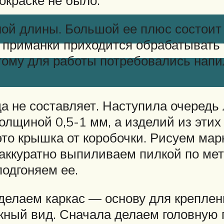
ой длины. Большой ее плюс состоит 
 приманки приходится обрабатывать т
тому для работы потребовались напил
а не составляет. Наступила очередь
олщиной 0,5-1 мм, а изделий из этих
это крышка от коробочки. Рисуем ма
аккуратно выпиливаем пилкой по ме
подгоняем ее.
 делаем каркас — основу для крепле
жный вид. Сначала делаем головную п