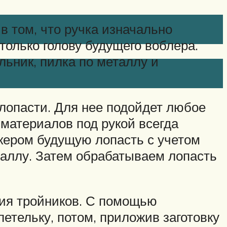
в том, что ручка изначально
олько голову будущего воблера.
ьник, пилка по металлу и
 лопасти. Для нее подойдет любое
 материалов под рукой всегда
ркером будущую лопасть с учетом
таллу. Затем обрабатываем лопасть
ния тройников. С помощью
етельку, потом, приложив заготовку