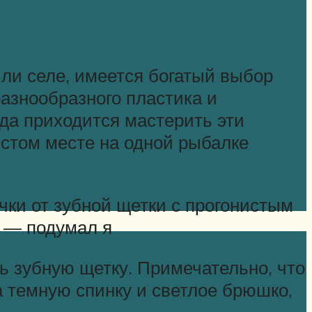
или селе, имеется богатый выбор
азнообразного пластика и
гда приходится мастерить эти
стом месте на одной рыбалке
чки от зубной щетки с прогонистым
и — подумал я
ь зубную щетку. Примечательно, что
а темную спинку и светлое брюшко,