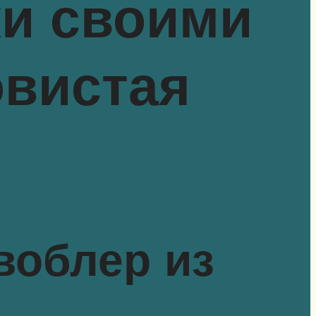
ки своими
овистая
воблер из