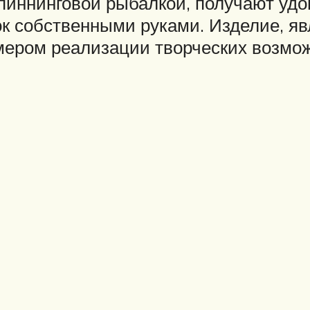
иннинговой рыбалкой, получают удов
нок собственными руками. Изделие, 
имером реализации творческих возмо