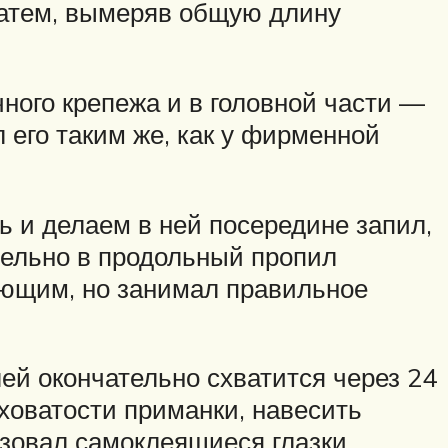
 затем, вымеряв общую длину
чного крепежа и в головной части —
 его таким же, как у фирменной
ь и делаем в ней посередине запил,
тельно в продольный пропил
ающим, но занимал правильное
й окончательно схватится через 24
оховатости приманки, навесить
зовал самоклеящиеся глазки,