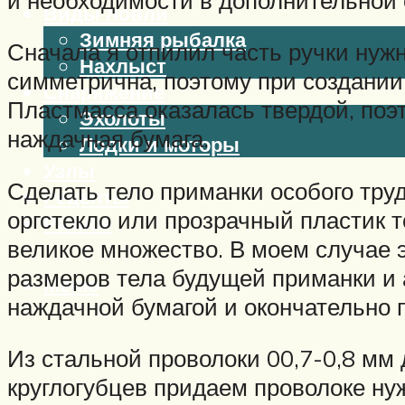
Виды ловли
Зимняя рыбалка
Сначала я отпилил часть ручки нужн
Нахлыст
симметрична, поэтому при создании
Снаряжение
Пластмасса оказалась твердой, поэ
Эхолоты
наждачная бумага.
Лодки и моторы
Узлы
Сделать тело приманки особого труд
Рецепты
оргстекло или прозрачный пластик т
Разное
великое множество. В моем случае 
размеров тела будущей приманки и 
Меню
наждачной бумагой и окончательно 
Из стальной проволоки 00,7-0,8 мм
круглогубцев придаем проволоке ну