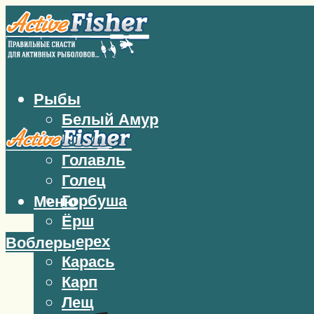
Рыбы
Белый Амур
Бычок
Голавль
Голец
Горбуша
Меню
Ёрш
Жерех
Воблеры
Карась
Карп
Лещ