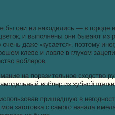
е бы они ни находились — в городе 
веток, и выполнены они бывают из р
 очень даже «кусается», поэтому ино
ошем клеве и ловле в глухом зацепи
ество воблеров.
имание на поразительное сходство ру
 самодельный воблер из зубной щетк
использовав пришедшую в негодност
 моя заготовка с самого начала имел
окраске не было.