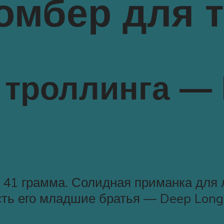
омбер для 
 троллинга —
с – 41 грамма. Солидная приманка дл
сть его младшие братья — Deep Long