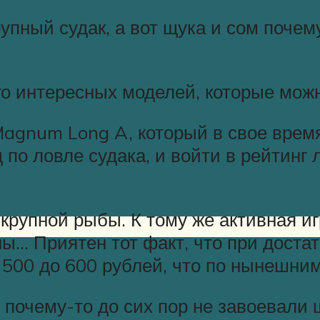
упный судак, а вот щука и сом почем
о интересных моделей, которые можн
agnum Long A, который в свое время
 по ловле судака, и войти в рейтинг
о крупной рыбы. К тому же активная и
ны… Приятен тот факт, что при доста
 500 до 600 рублей, что по нынешни
 почему-то до сих пор не завоевали 