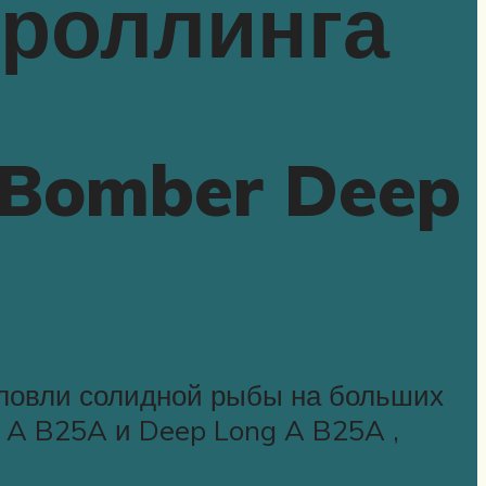
троллинга
 Bomber Deep
я ловли солидной рыбы на больших
 A B25A и Deep Long A B25A ,