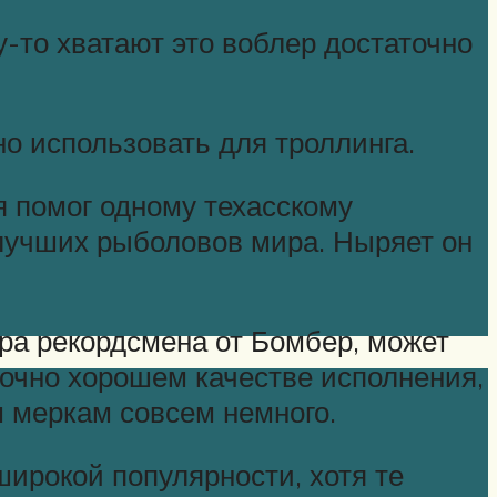
у-то хватают это воблер достаточно
о использовать для троллинга.
 помог одному техасскому
 лучших рыболовов мира. Ныряет он
гра рекордсмена от Бомбер, может
точно хорошем качестве исполнения,
м меркам совсем немного.
широкой популярности, хотя те