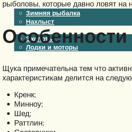
рыболовы, которые давно ловят на н
Виды ловли
Зимняя рыбалка
Нахлыст
Особенности 
Снаряжение
Эхолоты
Лодки и моторы
Узлы
Рецепты
Щука примечательна тем что активн
Разное
характеристикам делится на следу
Меню
Кренк;
Минноу;
Шед;
Раттлин;