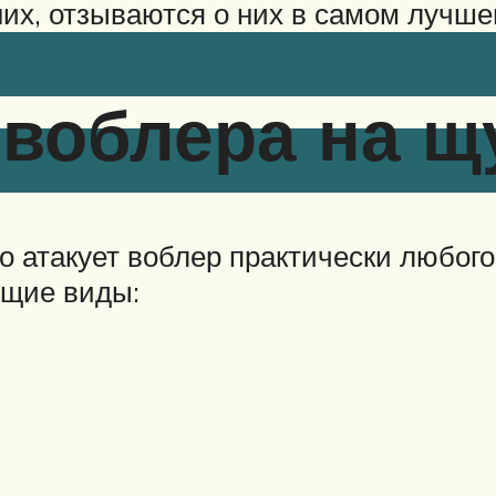
их, отзываются о них в самом лучше
воблера на щ
о атакует воблер практически любого
ющие виды: