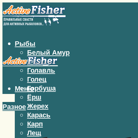
Рыбы
Белый Амур
Бычок
Голавль
Голец
Горбуша
Меню
Ёрш
Жерех
Разное
Карась
Карп
Лещ