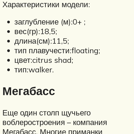
Характеристики модели:
заглубление (м):0+ ;
вес(гр):18,5;
длина(см):11,5;
тип плавучести:floating;
цвет:citrus shad;
тип:walker.
Мегабасс
Еще один столп щучьего
воблеростроения – компания
Мегабасс. Многие приманки