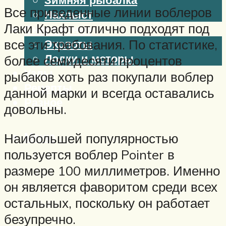
Все приведенные линии воблеров
Нахлыст
Лаки Крафт отлично подходят под
Снаряжение
Эхолоты
все эти требования. По статистике,
Лодки и моторы
более семидесяти процентов
Узлы
рыбаков хоть раз покупали воблер
Рецепты
данной марки и всегда оставались
Разное
довольны.
Меню
Наибольшей популярностью
пользуется воблер Pointer в
размере 100 миллиметров. Именно
он является фаворитом среди всех
остальных, поскольку он работает
безупречно.