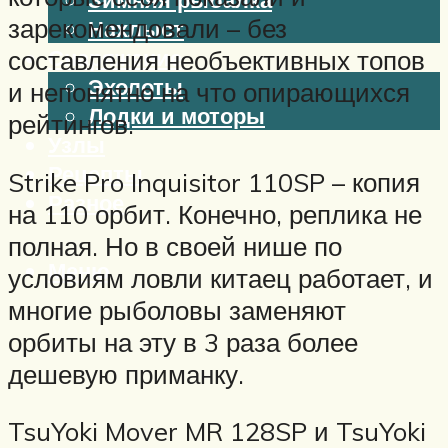
зарекомендовали – без
Нахлыст
Снаряжение
составления необъективных топов
Эхолоты
и непонятно на что опирающихся
Лодки и моторы
рейтингов.
Узлы
Рецепты
Strike Pro Inquisitor 110SP – копия
Разное
на 110 орбит. Конечно, реплика не
полная. Но в своей нише по
Меню
условиям ловли китаец работает, и
многие рыболовы заменяют
орбиты на эту в 3 раза более
дешевую приманку.
TsuYoki Mover MR 128SP и TsuYoki