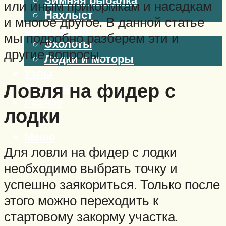
или иным прикормкам и насадкам
Нахлыст
и многое другое. В данной статье
Снаряжение
мы подробно разберем эти и
Эхолоты
другие вопросы.
Лодки и моторы
Узлы
Ловля на фидер с
Рецепты
Разное
лодки
Меню
Для ловли на фидер с лодки
необходимо выбрать точку и
успешно заякориться. Только после
этого можно переходить к
стартовому закорму участка.