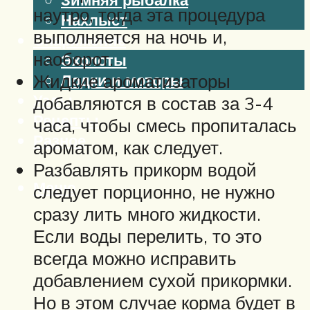
наутро, тогда эта процедура
Нахлыст
выполняется на ночь и,
Снаряжение
наоборот.
Эхолоты
Жидкие ароматизаторы
Лодки и моторы
Узлы
добавляются в состав за 3-4
Рецепты
часа, чтобы смесь пропиталась
Разное
ароматом, как следует.
Разбавлять прикорм водой
Меню
следует порционно, не нужно
сразу лить много жидкости.
Если воды перелить, то это
всегда можно исправить
добавлением сухой прикормки.
Но в этом случае корма будет в