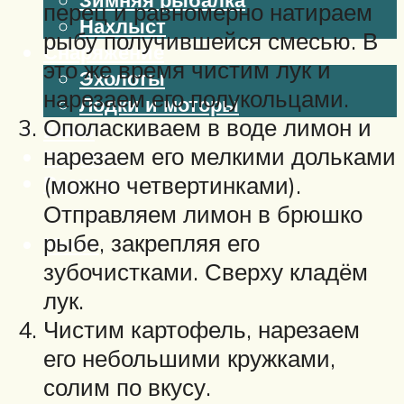
перец и равномерно натираем
Нахлыст
рыбу получившейся смесью. В
Снаряжение
это же время чистим лук и
Эхолоты
нарезаем его полукольцами.
Лодки и моторы
Ополаскиваем в воде лимон и
Узлы
нарезаем его мелкими дольками
Рецепты
Разное
(можно четвертинками).
Отправляем лимон в брюшко
рыбе, закрепляя его
Меню
зубочистками. Сверху кладём
лук.
Чистим картофель, нарезаем
его небольшими кружками,
солим по вкусу.