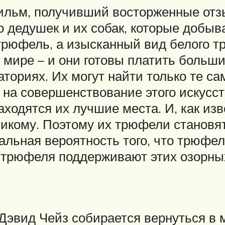
ильм, получивший восторженные отзы
ро дедушек и их собак, которые доб
трюфель, а изысканный вид белого т
 мире – и они готовы платить больш
ториях. Их могут найти только те са
на совершенствование этого искусств
находятся их лучшие места. И, как из
никому. Поэтому их трюфели становят
альная вероятность того, что трюфел
т трюфеля поддерживают этих озорны
Дэвид Чейз собирается вернуться в 