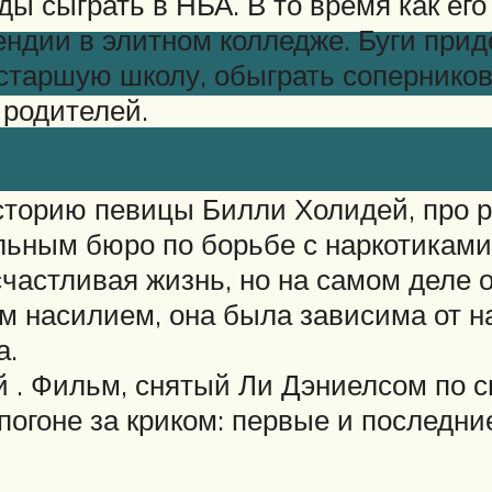
ы сыграть в НБА. В то время как его
ндии в элитном колледже. Буги прид
 старшую школу, обыграть соперников
 родителей.
сторию певицы Билли Холидей, про р
альным бюро по борьбе с наркотиками
счастливая жизнь, но на самом деле 
м насилием, она была зависима от н
а.
й . Фильм, снятый Ли Дэниелсом по 
погоне за криком: первые и последни