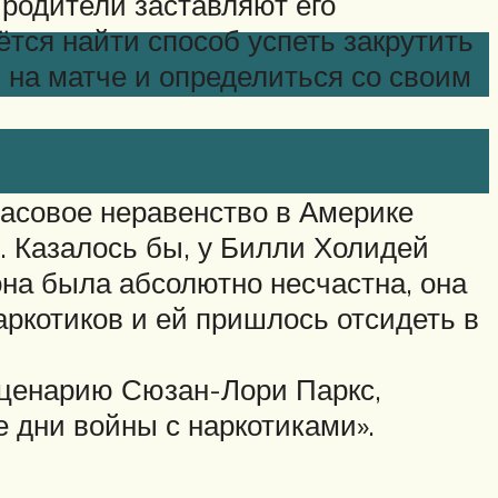
 родители заставляют его
ётся найти способ успеть закрутить
 на матче и определиться со своим
асовое неравенство в Америке
. Казалось бы, у Билли Холидей
она была абсолютно несчастна, она
аркотиков и ей пришлось отсидеть в
сценарию Сюзан-Лори Паркс,
е дни войны с наркотиками».