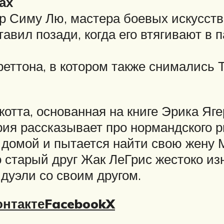
ах
ер Симу Лю, мастера боевых искусств
ставил позади, когда его втягивают в
еттона, в котором также снимались
тта, основанная на книге Эрика Яге
ия рассказывает про нормандского 
домой и пытается найти свою жену Ма
о старый друг Жак ЛеГрис жестоко изн
дуэли со своим другом.
нтакте
Facebook
X