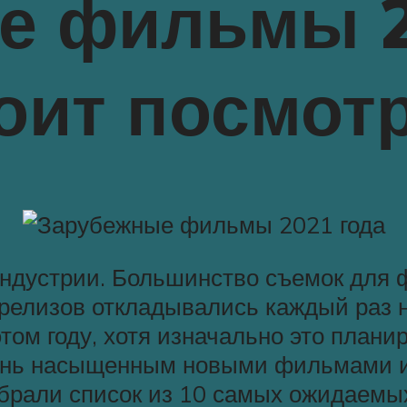
е фильмы 2
оит посмот
индустрии. Большинство съемок для
ы релизов откладывались каждый раз 
том году, хотя изначально это плани
чень насыщенным новыми фильмами и
рали список из 10 самых ожидаемых