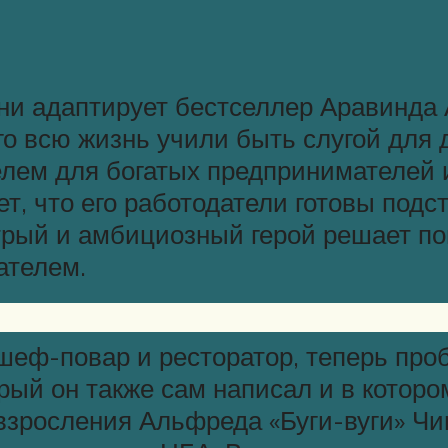
и адаптирует бестселлер Аравинда 
о всю жизнь учили быть слугой для др
елем для богатых предпринимателей 
ет, что его работодатели готовы под
итрый и амбициозный герой решает п
ателем.
шеф-повар и ресторатор, теперь проб
рый он также сам написал и в котор
зросления Альфреда «Буги-вуги» Чин