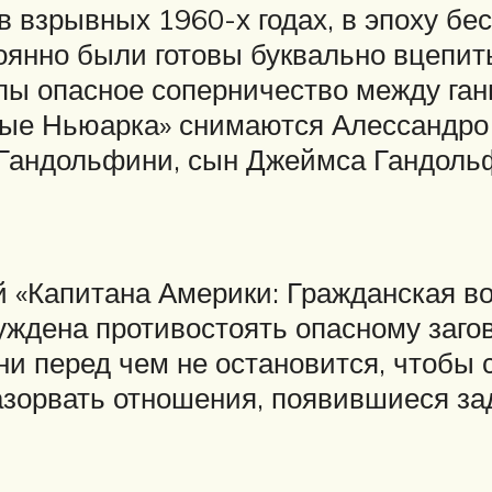
 взрывных 1960-х годах, в эпоху бес
нно были готовы буквально вцепитьс
ппы опасное соперничество между ган
тые Ньюарка» снимаются Алессандро
Гандольфини, сын Джеймса Гандольф
й «Капитана Америки: Гражданская в
уждена противостоять опасному заго
 ни перед чем не остановится, чтоб
орвать отношения, появившиеся задо