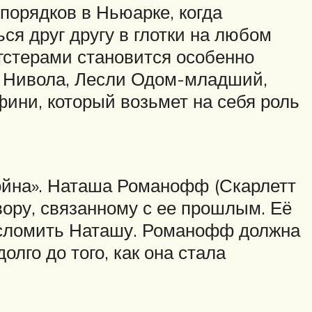
порядков в Ньюарке, когда
я друг другу в глотки на любом
гстерами становится особенно
 Нивола, Лесли Одом-младший,
ини, который возьмет на себя роль
ойна». Наташа Романофф (Скарлетт
вору, связанному с ее прошлым. Её
ы сломить Наташу. Романофф должна
лго до того, как она стала