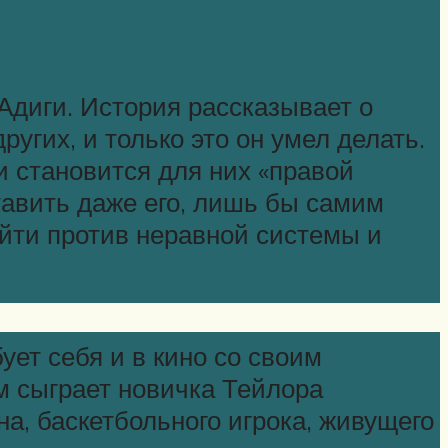
Адиги. История рассказывает о
угих, и только это он умел делать.
и становится для них «правой
ставить даже его, лишь бы самим
ойти против неравной системы и
ует себя и в кино со своим
ом сыграет новичка Тейлора
а, баскетбольного игрока, живущего