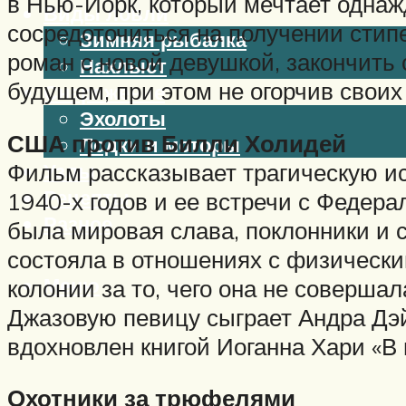
в Нью-Йорк, который мечтает однажд
Виды ловли
сосредоточиться на получении стипе
Зимняя рыбалка
роман с новой девушкой, закончить
Нахлыст
будущем, при этом не огорчив своих
Снаряжение
Эхолоты
США против Билли Холидей
Лодки и моторы
Фильм рассказывает трагическую и
Узлы
Рецепты
1940-х годов и ее встречи с Федер
Разное
была мировая слава, поклонники и 
состояла в отношениях с физически
Меню
колонии за то, чего она не совершал
Джазовую певицу сыграет Андра Дэ
вдохновлен книгой Иоганна Хари «В 
Охотники за трюфелями