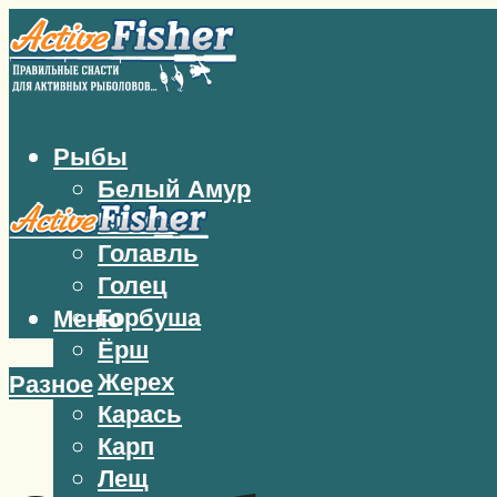
Рыбы
Белый Амур
Бычок
Голавль
Голец
Горбуша
Меню
Ёрш
Жерех
Разное
Карась
Карп
Лещ