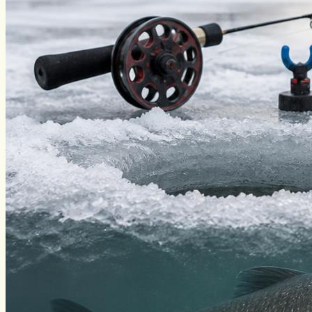
Уклейка
Фидер
Форель
Хариус
Чавыча
Чехонь
Щука
Стерлядь
Семга
Снасти
Спиннинг
Блесна
Воблеры
Поплавок
Виды ловли
Зимняя рыбалка