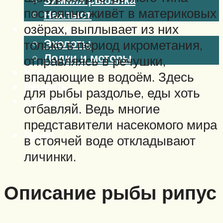
постоянно живёт в материковых
Нахлыст
озёрах, выплывает из них
Снаряжение
Эхолоты
только в период икрометания,
Лодки и моторы
отправляясь в речушки,
Узлы
впадающие в водоём. Здесь
Рецепты
для рыбы раздолье, еды хоть
Разное
отбавляй. Ведь многие
представители насекомого мира
Меню
в стоячей воде откладывают
личинки.
Описание рыбы рипус