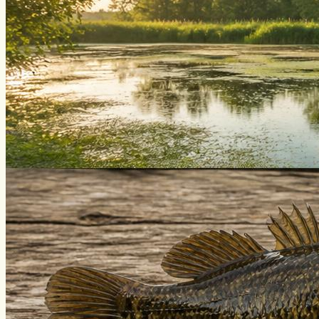
Уклейка
Фидер
Форель
Хариус
Чавыча
Чехонь
Щука
Стерлядь
Семга
Снасти
Спиннинг
Блесна
Воблеры
Поплавок
Виды ловли
Зимняя рыбалка