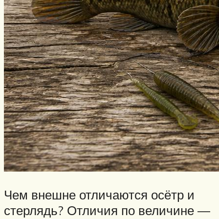
Нахлыст
Снаряжение
Эхолоты
Лодки и моторы
Узлы
Рецепты
Разное
Меню
Чем внешне отличаются осётр и
стерлядь? Отличия по величине —