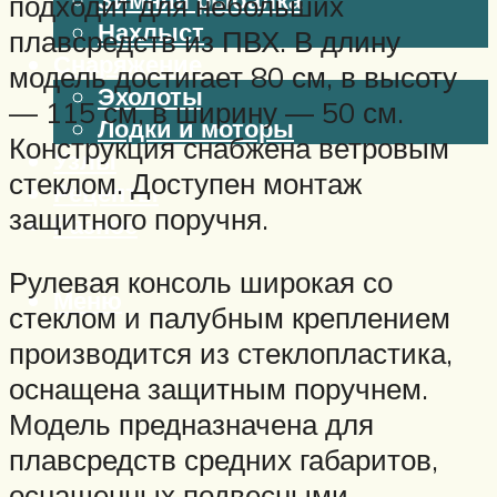
подходит для небольших
Нахлыст
плавсредств из ПВХ. В длину
Снаряжение
модель достигает 80 см, в высоту
Эхолоты
— 115 см, в ширину — 50 см.
Лодки и моторы
Конструкция снабжена ветровым
Узлы
стеклом. Доступен монтаж
Рецепты
защитного поручня.
Разное
Рулевая консоль широкая со
Меню
стеклом и палубным креплением
производится из стеклопластика,
оснащена защитным поручнем.
Модель предназначена для
плавсредств средних габаритов,
оснащенных подвесными