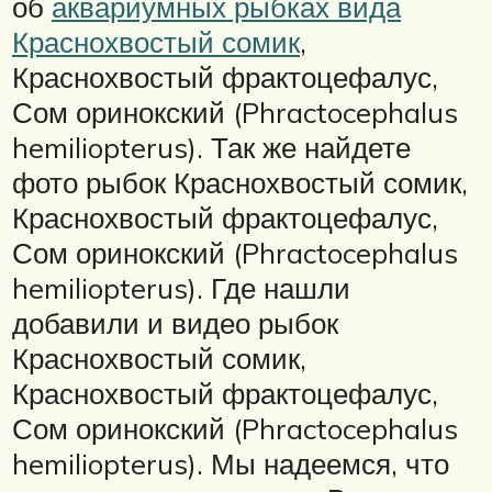
об
аквариумных рыбках вида
Краснохвостый сомик
,
Краснохвостый фрактоцефалус,
Сом оринокский (Phractocephalus
hemiliopterus). Так же найдете
фото рыбок Краснохвостый сомик,
Краснохвостый фрактоцефалус,
Сом оринокский (Phractocephalus
hemiliopterus). Где нашли
добавили и видео рыбок
Краснохвостый сомик,
Краснохвостый фрактоцефалус,
Сом оринокский (Phractocephalus
hemiliopterus). Мы надеемся, что