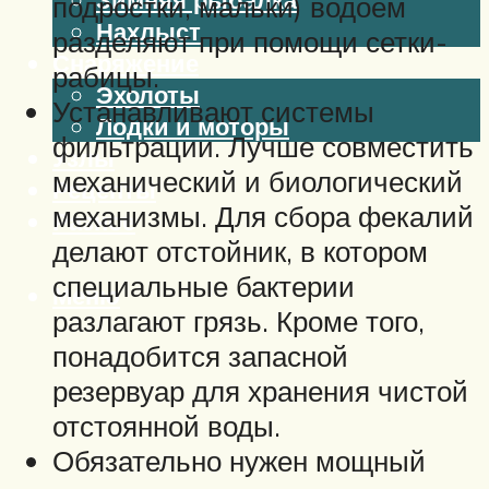
подростки, мальки) водоем
Нахлыст
разделяют при помощи сетки-
Снаряжение
рабицы.
Эхолоты
Устанавливают системы
Лодки и моторы
фильтрации. Лучше совместить
Узлы
механический и биологический
Рецепты
механизмы. Для сбора фекалий
Разное
делают отстойник, в котором
специальные бактерии
Меню
разлагают грязь. Кроме того,
понадобится запасной
резервуар для хранения чистой
отстоянной воды.
Обязательно нужен мощный